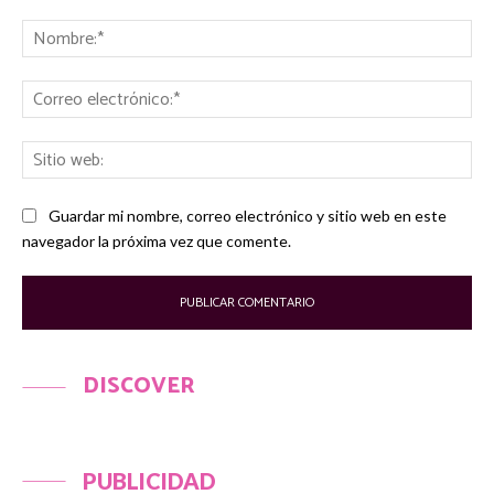
Comentario:
No
Co
ele
Sit
we
Guardar mi nombre, correo electrónico y sitio web en este
navegador la próxima vez que comente.
DISCOVER
PUBLICIDAD