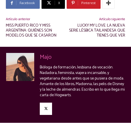
Facebook
X
Pinterest
Artículo anterior
Artículo siguiente
MISS PUERTO RICO Y MISS
LUCKY MY LOVE: LA NUEVA
ARGENTINA: QUIÉNES SON
SERIE LÉSBICA TAILANDESA QUE
MODELOS QUE SE CASARON
TIENES QUE VER
Majo
Bióloga de formación, lesbiana de vocación.
Nadadora, feminista, viajera incansable, y
vegetariana desde antes que se pusiera de moda.
Amante de los libros, Madonna, las pelis de Disney
y la leche de almendras. Escribo en lo que llega mi
carta de Hogwarts.