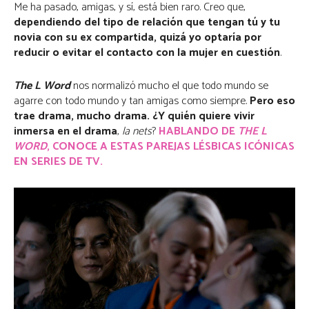
Me ha pasado, amigas, y sí, está bien raro. Creo que,
dependiendo del tipo de relación que tengan tú y tu
novia con su ex compartida, quizá yo optaría por
reducir o evitar el contacto con la mujer en cuestión
.
The L Word
nos normalizó mucho el que todo mundo se
agarre con todo mundo y tan amigas como siempre.
Pero eso
trae drama, mucho drama. ¿Y quién quiere vivir
inmersa en el drama
,
la nets
?
HABLANDO DE
THE L
WORD
, CONOCE A ESTAS PAREJAS LÉSBICAS ICÓNICAS
EN SERIES DE TV.