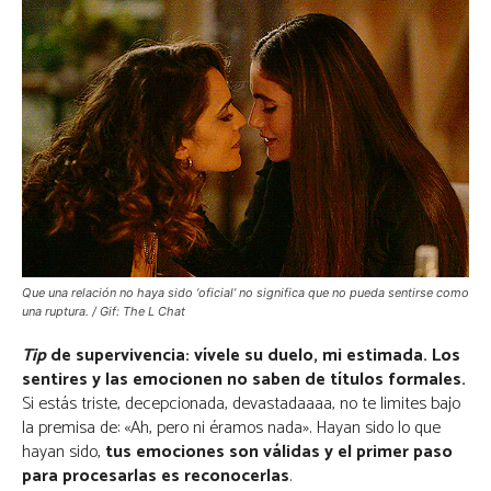
Que una relación no haya sido ‘oficial’ no significa que no pueda sentirse como
una ruptura. / Gif: The L Chat
Tip
de supervivencia: vívele su duelo, mi estimada. Los
sentires y las emocionen no saben de títulos formales.
Si estás triste, decepcionada, devastadaaaa, no te limites bajo
la premisa de: «Ah, pero ni éramos nada». Hayan sido lo que
hayan sido,
tus emociones son válidas y el primer paso
para procesarlas es reconocerlas
.