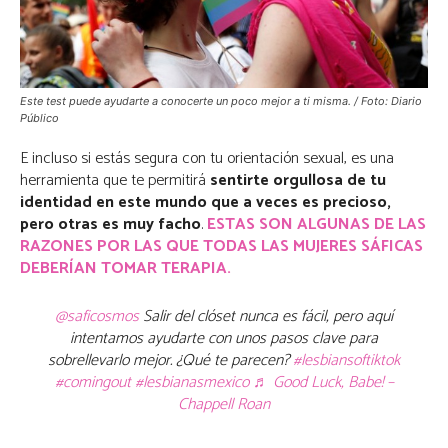
Este test puede ayudarte a conocerte un poco mejor a ti misma. / Foto: Diario
Público
E incluso si estás segura con tu orientación sexual, es una
herramienta que te permitirá
sentirte orgullosa de tu
identidad en este mundo que a veces es precioso,
pero otras es muy facho
.
ESTAS SON ALGUNAS DE LAS
RAZONES POR LAS QUE TODAS LAS MUJERES SÁFICAS
DEBERÍAN TOMAR TERAPIA.
@saficosmos
Salir del clóset nunca es fácil, pero aquí
intentamos ayudarte con unos pasos clave para
sobrellevarlo mejor. ¿Qué te parecen?
#lesbiansoftiktok
#comingout
#lesbianasmexico
♬ Good Luck, Babe! –
Chappell Roan