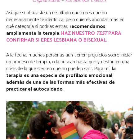
original sound – 70s 80s 90s Classics
Así que si obtuviste un resultado que crees que no
necesariamente te identifica, pero quieres ahondar más en
qué categoría sí podrías entrar,
recomendamos
ampliamente la terapia
.
HAZ NUESTRO
TEST
PARA
CONFIRMAR SI ERES LESBIANA O BISEXUAL.
A la fecha, muchas personas aún tienen prejuicios sobre iniciar
un proceso de terapia, o la buscan hasta que ya están en una
crisis de la que sienten que no pueden salir. Para mí,
la
terapia es una especie de profilaxis emocional,
además de una de las formas más efectivas de
practicar el autocuidado
.