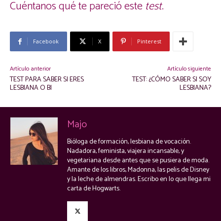
Cuéntanos qué te pareció este
test
.
Facebook
X
Pinterest
Artículo anterior
Artículo siguiente
TEST PARA SABER SI ERES
TEST: ¿CÓMO SABER SI SOY
LESBIANA O BI
LESBIANA?
Majo
Bióloga de formación, lesbiana de vocación.
Nadadora, feminista, viajera incansable, y
vegetariana desde antes que se pusiera de moda.
Amante de los libros, Madonna, las pelis de Disney
y la leche de almendras. Escribo en lo que llega mi
carta de Hogwarts.