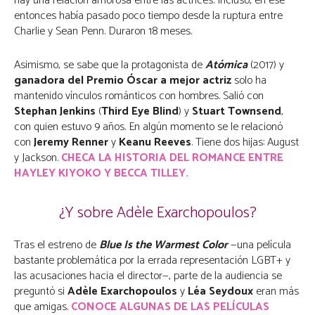
hay una relación amorosa entre las actrices. Incluso, en ese
entonces había pasado poco tiempo desde la ruptura entre
Charlie y Sean Penn. Duraron 18 meses.
Asimismo, se sabe que la protagonista de
Atómica
(2017) y
ganadora del Premio Óscar a mejor actriz
solo ha
mantenido vínculos románticos con hombres. Salió con
Stephan Jenkins
(
Third Eye Blind
) y
Stuart Townsend
,
con quien estuvo 9 años. En algún momento se le relacionó
con
Jeremy Renner
y
Keanu Reeves
. Tiene dos hijas: August
y Jackson.
CHECA LA HISTORIA DEL ROMANCE ENTRE
HAYLEY KIYOKO Y BECCA TILLEY.
¿Y sobre Adèle Exarchopoulos?
Tras el estreno de
Blue Is the Warmest Color
—una película
bastante problemática por la errada representación LGBT+ y
las acusaciones hacia el director—, parte de la audiencia se
preguntó si
Adèle Exarchopoulos
y
Léa Seydoux
eran más
que amigas.
CONOCE ALGUNAS DE LAS PELÍCULAS