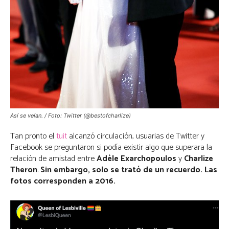
Así se veían. / Foto: Twitter (@bestofcharlize)
Tan pronto el
tuit
alcanzó circulación, usuarias de Twitter y
Facebook se preguntaron si podía existir algo que superara la
relación de amistad entre
Adèle Exarchopoulos
y
Charlize
Theron
.
Sin embargo, solo se trató de un recuerdo. Las
fotos corresponden a 2016.