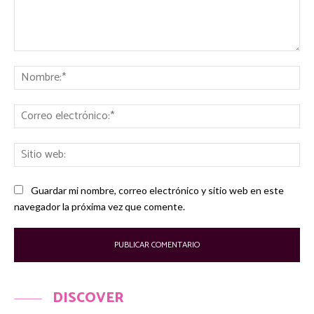
Comentario:
No
Co
ele
Sit
we
Guardar mi nombre, correo electrónico y sitio web en este
navegador la próxima vez que comente.
DISCOVER