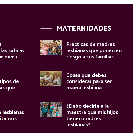
S
MATERNIDADES
e
Prácticas de madres
las sáficas
lesbianas que ponen en
primera
riesgo a sus familias
Cosas que debes
tipos de
considerar para ser
cas que
mamá lesbiana
¿Debo decirle a la
e lesbianas
maestra que mis hijos
sitamos
tienen madres
lesbianas?