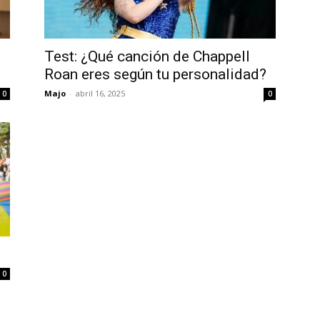
Test: ¿Qué canción de Chappell
Roan eres según tu personalidad?
Majo
-
abril 16, 2025
0
0
0