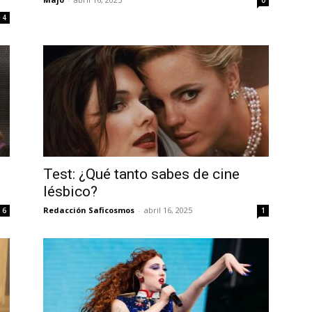
0
4
Test: ¿Qué tanto sabes de cine
lésbico?
Redacción Saficosmos
-
abril 16, 2025
6
1