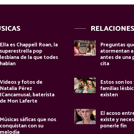
SICAS
RELACIONE
Ella es Chappell Roan, la
Preguntas qu
superestrella pop
atormentan a 
lesbiana de la que todes
antes de una 
hablan
cita
Videos y fotos de
Estos son los 
Natalia Pérez
familias lésbi
(Cancamusa), baterista
existen
de Mon Laferte
El acoso entr
Músicas sáficas que nos
existe y nece
conquistan con su
ponerle fin
melodía