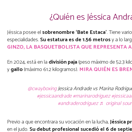
¿Quién es Jéssica Andr
Jéssica posee el
sobrenombre
‘Bate Estaca’
. Tiene vari
especialidades.
Su estatura es de 1.56 metros
y a lo lar
GINZO, LA BASQUETBOLISTA QUE REPRESENTA A 
En 2024, está en la
división paja
(peso máximo de 52.3 kil
y
gallo
(máximo 61.2 kilogramos).
MIRA QUIÉN ES BRE
@cwayboxing
Jessica Andrade vs Marina Rodrigu
#jessicaandrade
#marinarodriguez
#jessica
#andraderodriguez
♬ original sou
Previo a que encontrara su vocación en la lucha,
Jéssica p
en el judo.
Su debut profesional sucedió el 6 de septi