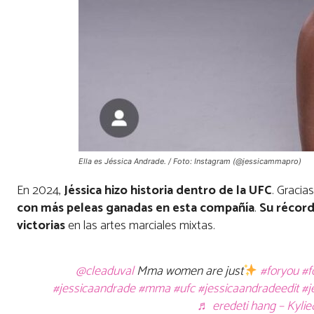
Ella es Jéssica Andrade. / Foto: Instagram (@jessicammapro)
En 2024,
Jéssica hizo historia dentro de la UFC
. Gracia
con más peleas ganadas en esta compañía
.
Su récord 
victorias
en las artes marciales mixtas.
@cleaduval
Mma women are just
#foryou
#f
#jessicaandrade
#mma
#ufc
#jessicaandradeedit
#j
♬ eredeti hang – Kylie