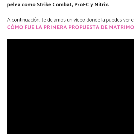
pelea como Strike Combat, ProFC y Nitrix.
A continuación, te dejamos un video donde la puedes ver e
CÓMO FUE LA PRIMERA PROPUESTA DE MATRIMON