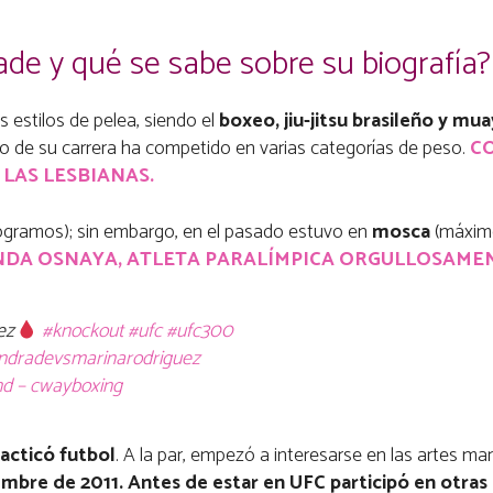
ade y qué se sabe sobre su biografía?
os estilos de pelea, siendo el
boxeo, jiu-jitsu brasileño y mua
go de su carrera ha competido en varias categorías de peso.
C
LAS LESBIANAS.
ogramos); sin embargo, en el pasado estuvo en
mosca
(máximo
NDA OSNAYA, ATLETA PARALÍMPICA ORGULLOSAMEN
ez
#knockout
#ufc
#ufc300
andradevsmarinarodriguez
nd – cwayboxing
racticó futbol
. A la par, empezó a interesarse en las artes ma
embre de 2011. Antes de estar en UFC participó en otra