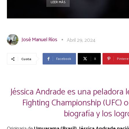
LEER MÁS
José Manuel Ríos
Abril 29, 2024
Facebook
X
Pintere
Cuota
Jéssica Andrade es una peladora l
Fighting Championship (UFC) or
biografía y los log
Originaria de
Umuarama (Brasil), Jéssica Andrade nació