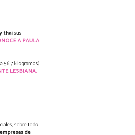
y thai
sus
ONOCE A PAULA
 56.7 kilogramos)
TE LESBIANA.
rciales, sobre todo
s empresas de