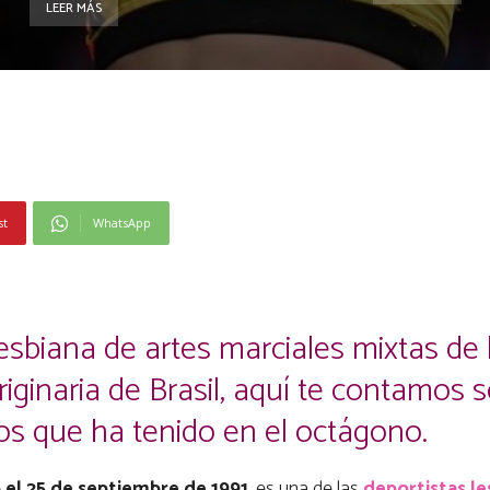
LEER MÁS
st
WhatsApp
esbiana de artes marciales mixtas de 
iginaria de Brasil, aquí te contamos 
ros que ha tenido en el octágono.
 el 25 de septiembre de 1991
, es una de las
deportistas
le