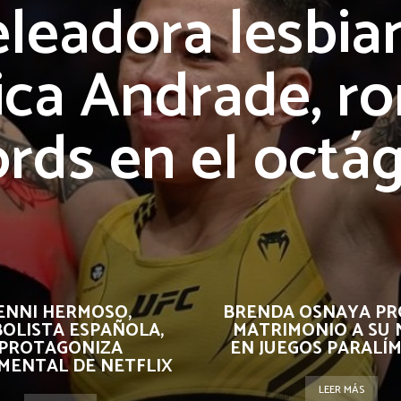
leadora lesbia
sica Andrade, r
ords en el octá
ENNI HERMOSO,
BRENDA OSNAYA P
OLISTA ESPAÑOLA,
MATRIMONIO A SU 
PROTAGONIZA
EN JUEGOS PARALÍ
MENTAL DE NETFLIX
LEER MÁS