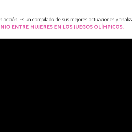
n acción. Es un compilado de sus mejores actuaciones y finali
IO ENTRE MUJERES EN LOS JUEGOS OLÍMPICOS.