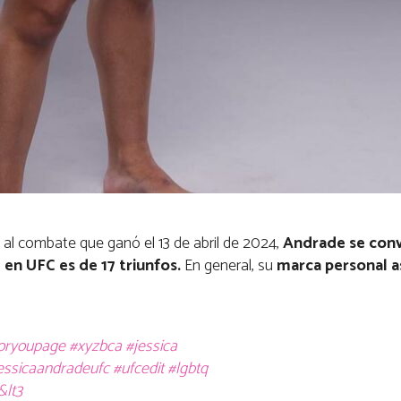
s al combate que ganó el 13 de abril de 2024,
Andrade se convi
en UFC es de 17 triunfos.
En general, su
marca personal a
oryoupage
#xyzbca
#jessica
essicaandradeufc
#ufcedit
#lgbtq
&lt3