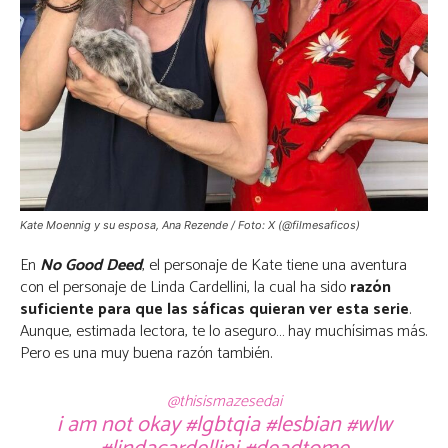
Kate Moennig y su esposa, Ana Rezende / Foto: X (@filmesaficos)
En
No Good Deed
, el personaje de Kate tiene una aventura
con el personaje de Linda Cardellini, la cual ha sido
razón
suficiente para que las sáficas quieran ver esta serie
.
Aunque, estimada lectora, te lo aseguro… hay muchísimas más.
Pero es una muy buena razón también.
@thisismazesedai
i am not okay
#lgbtqia
#lesbian
#wlw