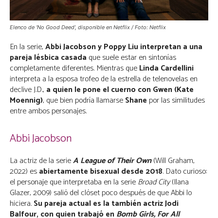
Elenco de ‘No Good Deed’, disponible en Netflix / Foto: Netflix
En la serie,
Abbi Jacobson y Poppy Liu interpretan a una
pareja lésbica casada
que suele estar en sintonías
completamente diferentes. Mientras que
Linda Cardellini
interpreta a la esposa trofeo de la estrella de telenovelas en
declive J.D.,
a quien le pone el cuerno con Gwen (Kate
Moennig)
, que bien podría llamarse
Shane
por las similitudes
entre ambos personajes.
Abbi Jacobson
La actriz de la serie
A League of Their Own
(Will Graham,
2022) es
abiertamente bisexual desde 2018
. Dato curioso:
el personaje que interpretaba en la serie
Broad City
(Ilana
Glazer, 2009) salió del clóset poco después de que Abbi lo
hiciera.
Su pareja actual es la también actriz Jodi
Balfour, con quien trabajó en
Bomb Girls, For All