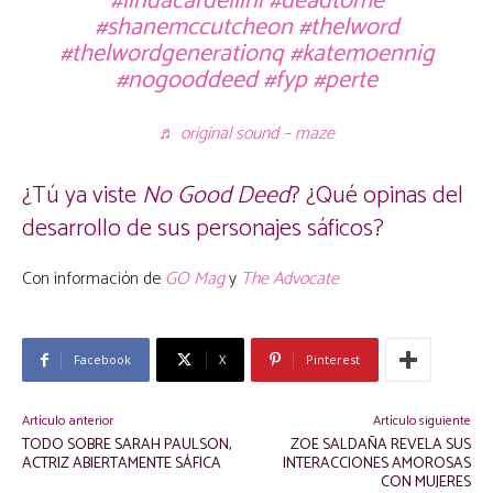
#lindacardellini
#deadtome
#shanemccutcheon
#thelword
#thelwordgenerationq
#katemoennig
#nogooddeed
#fyp
#perte
♬ original sound – maze
¿Tú ya viste
No Good Deed
? ¿Qué opinas del
desarrollo de sus personajes sáficos?
Con información de
GO Mag
y
The Advocate
Facebook
X
Pinterest
Artículo anterior
Artículo siguiente
TODO SOBRE SARAH PAULSON,
ZOE SALDAÑA REVELA SUS
ACTRIZ ABIERTAMENTE SÁFICA
INTERACCIONES AMOROSAS
CON MUJERES