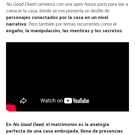
No Good Deed
comienza con una
open house party
para dar a
conocer la casa, donde se nos presenta un desfile de
personajes conectados por la casa en un nivel
narrativo
. Pero también por temas recurrentes como el
engaño, la manipulación, las mentiras y los secretos
.
En
No Good Deed
, el matrimonio es la analogía
perfecta de una casa embrujada, llena de presencias