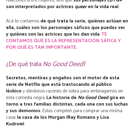
relaciones entre mujeres, sino que
sus personajes LBTQ+
son interpretados por actrices
queer
en la vida real
.
Acá te contamos
de qué trata la serie, quiénes actúan en
ella, cuáles son los personajes sáficos que puedes ver
y quiénes son las actrices que les dan vida
.
TE
CONTAMOS QUÉ ES LA REPRESENTACIÓN SÁFICA Y
POR QUÉ ES TAN IMPORTANTE.
¿De qué trata
No Good Deed
?
Secretos, mentiras y engaños son el motor de esta
serie de Netflix que está trastocando al público
lésbico
y dándonos razones de sobra para embriagarnos en
esta comedia negra.
La historia de
No Good Deed
gira en
torno a tres familias distintas, cada una con sus luchas
y sus demonios
. Estas compiten para comprar una misma
casa:
la casa de los Morgan (Ray Romano y Lisa
Kudrow)
.