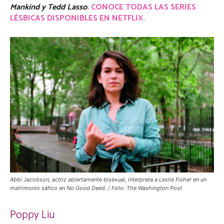
Mankind y Tedd Lasso
.
CONOCE TODAS LAS SERIES
LÉSBICAS DISPONIBLES EN NETFLIX.
Abbi Jacobson, actriz abiertamente bisexual, interpreta a Leslie Fisher en un
matrimonio sáfico en No Good Deed. / Foto: The Washington Post
Poppy Liu