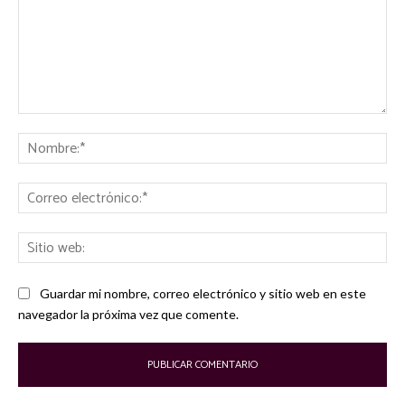
Comentario:
No
Co
ele
Sit
we
Guardar mi nombre, correo electrónico y sitio web en este
navegador la próxima vez que comente.