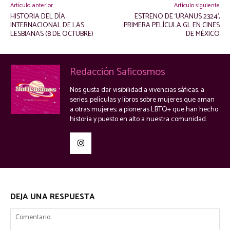
Artículo anterior
Artículo siguiente
HISTORIA DEL DÍA
ESTRENO DE ‘URANUS 2324’,
INTERNACIONAL DE LAS
PRIMERA PELÍCULA GL EN CINES
LESBIANAS (8 DE OCTUBRE)
DE MÉXICO
Redacción Saficosmos
Nos gusta dar visibilidad a vivencias sáficas; a
series, películas y libros sobre mujeres que aman
a otras mujeres; a pioneras LBTQ+ que han hecho
historia y puesto en alto a nuestra comunidad.
DEJA UNA RESPUESTA