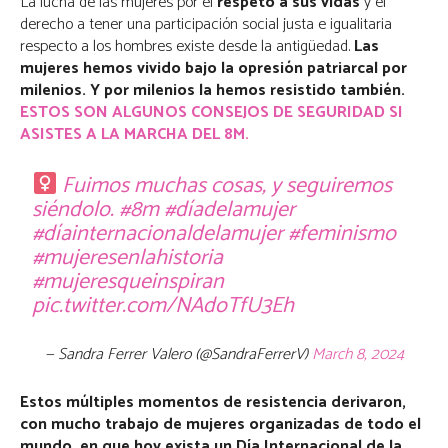
La lucha de las mujeres por el
respeto a sus vidas
y el
derecho a tener una participación social justa e igualitaria
respecto a los hombres existe desde la antigüedad.
Las
mujeres hemos vivido bajo la opresión patriarcal por
milenios. Y por milenios la hemos resistido también.
ESTOS SON ALGUNOS CONSEJOS DE SEGURIDAD SI
ASISTES A LA MARCHA DEL 8M.
Fuimos muchas cosas, y seguiremos
siéndolo.
#8m
#díadelamujer
#díainternacionaldelamujer
#feminismo
#mujeresenlahistoria
#mujeresqueinspiran
pic.twitter.com/NAdoTfU3Eh
— Sandra Ferrer Valero (@SandraFerrerV)
March 8, 2024
Estos múltiples momentos de resistencia derivaron,
con mucho trabajo de mujeres organizadas de todo el
mundo, en que hoy exista un Día Internacional de la