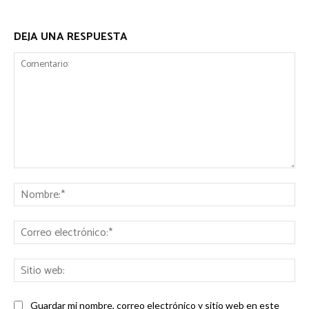
DEJA UNA RESPUESTA
Comentario:
No
Co
ele
Sit
we
Guardar mi nombre, correo electrónico y sitio web en este