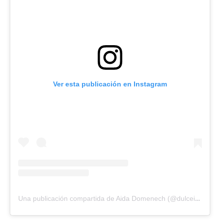
Ver esta publicación en Instagram
U
na publicación compartida de Aida Domenech (@dulceida)