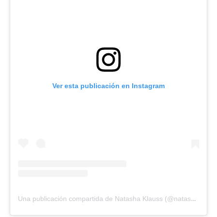
Ver esta publicación en Instagram
U
na publicación compartida de Natasha Klauss (@natashaklauss27)