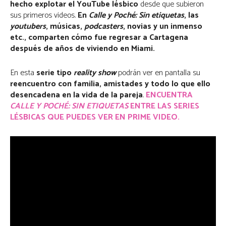
hecho explotar el YouTube lésbico
desde que subieron
sus primeros videos.
En
Calle y Poché: Sin etiquetas
, las
youtubers
, músicas,
podcasters
, novias y un inmenso
etc., comparten cómo fue regresar a Cartagena
después de años de viviendo en Miami.
En esta
serie tipo
reality show
podrán ver en pantalla su
reencuentro con familia, amistades y todo lo que ello
desencadena en la vida de la pareja
.
ENCUENTRA
CALLE Y POCHÉ: SIN ETIQUETAS
ENTRE LAS SERIES
LÉSBICAS QUE PUEDES VER EN PRIME VIDEO.