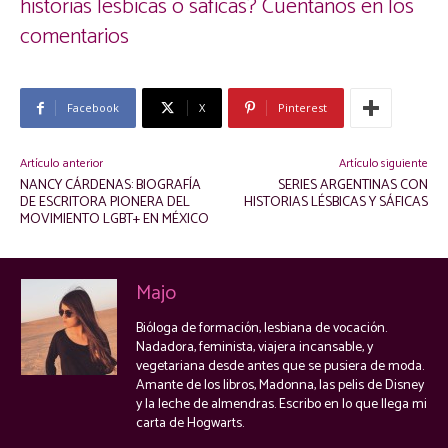
historias lésbicas o sáficas? Cuéntanos en los
comentarios
Facebook
X
Pinterest
Artículo anterior
Artículo siguiente
NANCY CÁRDENAS: BIOGRAFÍA
SERIES ARGENTINAS CON
DE ESCRITORA PIONERA DEL
HISTORIAS LÉSBICAS Y SÁFICAS
MOVIMIENTO LGBT+ EN MÉXICO
Majo
Bióloga de formación, lesbiana de vocación.
Nadadora, feminista, viajera incansable, y
vegetariana desde antes que se pusiera de moda.
Amante de los libros, Madonna, las pelis de Disney
y la leche de almendras. Escribo en lo que llega mi
carta de Hogwarts.