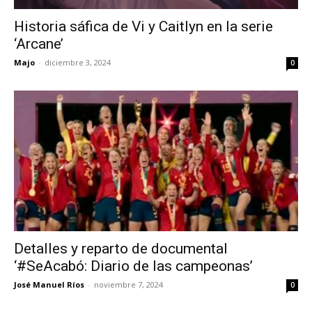
Historia sáfica de Vi y Caitlyn en la serie
‘Arcane’
Majo
-
diciembre 3, 2024
0
Detalles y reparto de documental
‘#SeAcabó: Diario de las campeonas’
José Manuel Ríos
-
noviembre 7, 2024
0