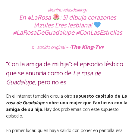
@uninovelasdelking1
En
#LaRosa
: Si dibuja corazones
¡Azules Eres lesbiana!
#LaRosaDeGuadalupe
#ConLasEstrellas
♬ sonido original – •𝗧𝗵𝗲 𝗞𝗶𝗻𝗴-𝗧𝘃♥︎
“Con la amiga de mi hija”: el episodio lésbico
que se anuncia como de
La rosa de
Guadalupe
, pero no es
En el internet también circula otro
supuesto capítulo de
La
rosa de Guadalupe
sobre una mujer que fantasea con la
amiga de su hija
.
Hay dos problemas con este supuesto
episodio.
En primer lugar, quien haya salido con poner en pantalla esa