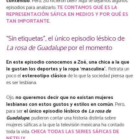
contenido
. Pero, ¿lo hicieron bien? Aquí te dejamos algunos
episodios para analizarlo.
TE CONTAMOS QUÉ ES LA
REPRESENTACIÓN SÁFICA EN MEDIOS Y POR QUÉ ES
TAN IMPORTANTE.
“Sin etiquetas”, el único episodio lésbico de
La rosa de Guadalupe
por el momento
En este episodio conocemos a Zoé, una chica a la que
le gustan los deportes y la ropa ‘masculina’.
Retrata un
poco el
estereotipo clásico
de lo que la sociedad piensa que
es ser lesbiana.
Ojo,
no queremos decir que no existan mujeres
lesbianas con estos gustos y estilos en común
. Pero,
para ser
el único episodio lésbico de
La rosa de
Guadalupe
, pudieron contar una historia distinta sobre
mujeres sáficas a la que la televisión mexicana ha contado
toda la vida.
CHECA TODAS LAS SERIES SÁFICAS DE
NETFLIX.