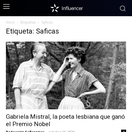
Influencer
Inicio
Etiquetas
Saficas
Etiqueta: Saficas
Gabriela Mistral, la poeta lesbiana que ganó
el Premio Nobel
Redacción Saficosmos
-
octubre 13, 2023
0