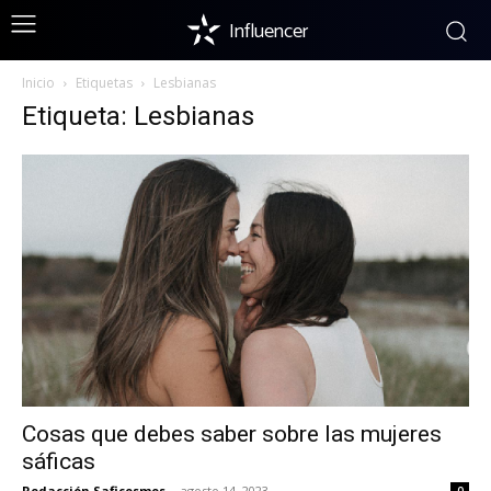
Influencer
Inicio
Etiquetas
Lesbianas
Etiqueta: Lesbianas
Cosas que debes saber sobre las mujeres
sáficas
Redacción Saficosmos
-
agosto 14, 2023
0