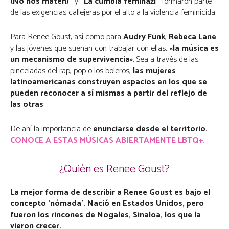
(No nos maten)”
y
“La cumbia feminazi”
formaron parte
de las exigencias callejeras por el alto a la violencia feminicida.
Para Renee Goust, así como para
Audry Funk
,
Rebeca Lane
y las jóvenes que sueñan con trabajar con ellas,
«la música es
un mecanismo de supervivencia»
. Sea a través de las
pinceladas del rap, pop o los boleros,
las mujeres
latinoamericanas construyen espacios en los que se
pueden reconocer a sí mismas a partir del reflejo de
las otras
.
De ahí la importancia de
enunciarse desde el territorio
.
CONOCE A ESTAS MÚSICAS ABIERTAMENTE LBTQ+.
¿Quién es Renee Goust?
La mejor forma de describir a Renee Goust es bajo el
concepto ‘nómada’.
Nació en Estados Unidos, pero
fueron los rincones de Nogales, Sinaloa, los que la
vieron crecer.