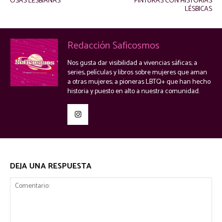
OSAS LESBIANAS
PINTURAS CON HISTORIAS
LÉSBICAS
Redacción Saficosmos
Nos gusta dar visibilidad a vivencias sáficas; a
series, películas y libros sobre mujeres que aman
a otras mujeres; a pioneras LBTQ+ que han hecho
historia y puesto en alto a nuestra comunidad.
DEJA UNA RESPUESTA