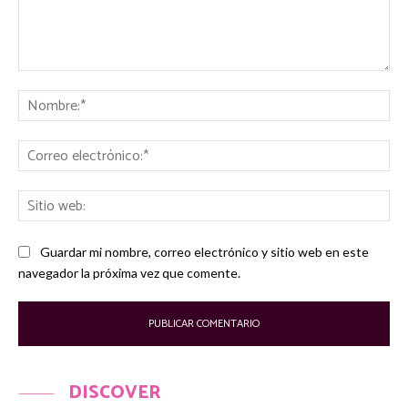
Comentario:
No
Co
ele
Sit
we
Guardar mi nombre, correo electrónico y sitio web en este
navegador la próxima vez que comente.
DISCOVER