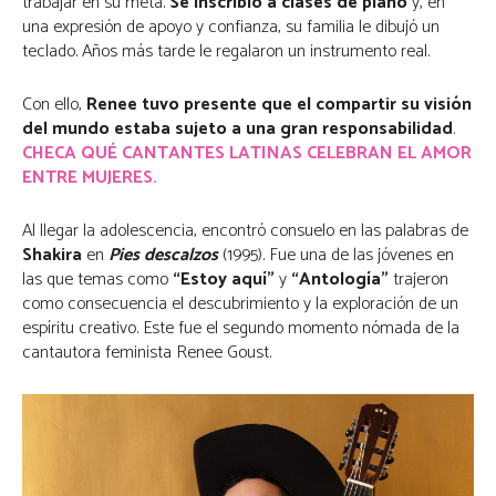
trabajar en su meta.
Se inscribió a clases de piano
y, en
una expresión de apoyo y confianza, su familia le dibujó un
teclado. Años más tarde le regalaron un instrumento real.
Con ello,
Renee tuvo presente que el compartir su visión
del mundo estaba sujeto a una gran responsabilidad
.
CHECA QUÉ CANTANTES LATINAS CELEBRAN EL AMOR
ENTRE MUJERES.
Al llegar la adolescencia, encontró consuelo en las palabras de
Shakira
en
Pies descalzos
(1995). Fue una de las jóvenes en
las que temas como
“Estoy aquí”
y
“Antología”
trajeron
como consecuencia el descubrimiento y la exploración de un
espíritu creativo. Este fue el segundo momento nómada de la
cantautora feminista Renee Goust.