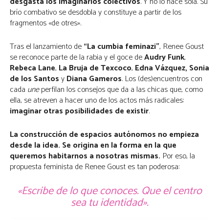
desgasta los imaginarios colectivos
. Y no lo hace sola. Su
brío combativo se desdobla y constituye a partir de los
fragmentos «de otres».
Tras el lanzamiento de
“La cumbia feminazi”
, Renee Goust
se reconoce parte de la rabia y el goce de
Audry Funk
,
Rebeca Lane
,
La Bruja de Texcoco
,
Edna Vázquez,
Sonia
de los Santos
y
Diana Gameros
. Los (des)encuentros con
cada
une
perfilan los consejos que da a las chicas que, como
ella, se atreven a hacer uno de los actos más radicales:
imaginar otras posibilidades de existir
.
La construcción de espacios autónomos no empieza
desde la idea. Se origina en la forma en la que
queremos habitarnos a nosotras mismas.
Por eso, la
propuesta feminista de Renee Goust es tan poderosa:
«Escribe de lo que conoces. Que el centro
sea tu identidad».