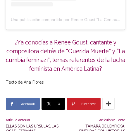
U
na publicación compartida por Renee Goust “La Centaura del Norte” (@reneegoust)
¿Ya conocías a Renee Goust, cantante y
compositora detrás de “Querida Muerte” y “La
cumbia feminazi”, temas referentes de la lucha
feminista en América Latina?
Texto de Ana Flores
Facebook
X
Pinterest
Artículo anterior
Artículo siguiente
ELLAS SON LAS ÚRSULAS, LAS
TAMARA DE LEMPICKA: