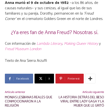
Anna murió el 9 de octubre de 1982
—a los 86 años, de
causas naturales— y sus cenizas, al igual que las de sus
familiares y su pareja, Dorothy, permanecen en la
‘Freud
Corner’
en el crematorio Golders Green en el norte de Londres.
¿Ya eres fan de Anna Freud? Nosotras sí.
Con información de
Lambda Literary
,
Making Queer History
y
Freud Museum London
Texto de Ana Sierra Arzuffi
Facebook
X
Pinterest
Artículo anterior
Artículo siguiente
MONJAS LESBIANAS REALES QUE
LA HISTORIA DETRÁS DEL BESO
CONMOCIONARON A LA
VIRAL ENTRE LADY GAGA Y LA
RELIGIÓN
MUJER QUE LE GRITÓ