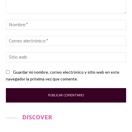
Comentario:
No
Co
ele
Sit
we
Guardar mi nombre, correo electrónico y sitio web en este
navegador la próxima vez que comente.
DISCOVER