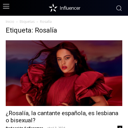
Influencer
Inicio
Etiquetas
Rosalía
Etiqueta: Rosalía
¿Rosalía, la cantante española, es lesbiana
o bisexual?
Redacción Saficosmos
-
abril 3, 2024
0