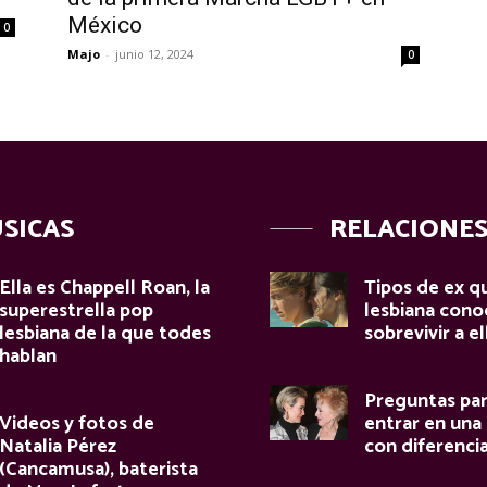
México
0
Majo
-
junio 12, 2024
0
SICAS
RELACIONE
Ella es Chappell Roan, la
Tipos de ex q
superestrella pop
lesbiana con
lesbiana de la que todes
sobrevivir a el
hablan
Preguntas par
Videos y fotos de
entrar en una 
Natalia Pérez
con diferenci
(Cancamusa), baterista