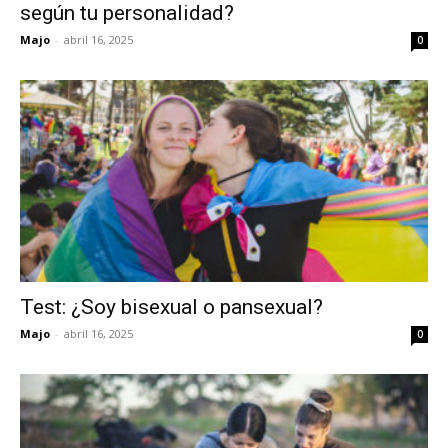
según tu personalidad?
Majo
-
abril 16, 2025
0
Test: ¿Soy bisexual o pansexual?
Majo
-
abril 16, 2025
0