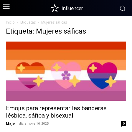
Influencer
Inicio
Etiquetas
Mujeres sáficas
Etiqueta: Mujeres sáficas
Emojis para representar las banderas
lésbica, sáfica y bisexual
Majo
-
diciembre 16, 2025
0