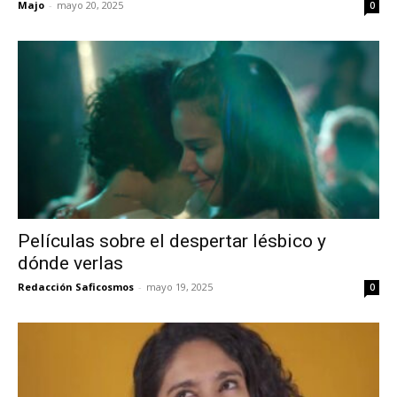
Majo
-
mayo 20, 2025
0
Películas sobre el despertar lésbico y
dónde verlas
Redacción Saficosmos
-
mayo 19, 2025
0