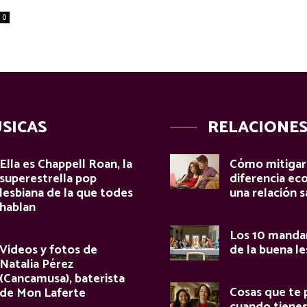
0
SICAS
RELACIONE
Ella es Chappell Roan, la
Cómo mitigar 
superestrella pop
diferencia ec
lesbiana de la que todes
una relación s
hablan
Los 10 manda
Videos y fotos de
de la buena le
Natalia Pérez
(Cancamusa), baterista
Cosas que te 
de Mon Laferte