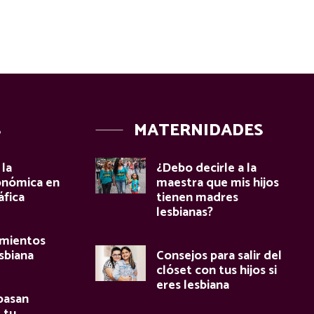
S
MATERNIDADES
la
¿Debo decirle a la
onómica en
maestra que mis hijos
áfica
tienen madres
lesbianas?
mientos
sbiana
Consejos para salir del
clóset con tus hijos si
eres lesbiana
pasan