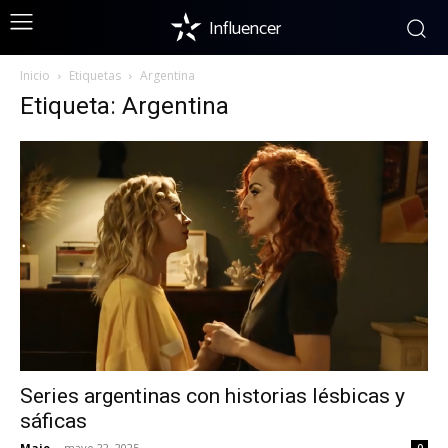
Influencer
Inicio
Etiquetas
Argentina
Etiqueta: Argentina
Series argentinas con historias lésbicas y
sáficas
Majo
-
mayo 22, 2025
0