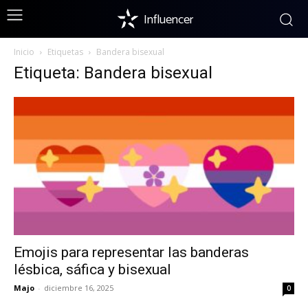
Influencer
Inicio
Etiquetas
Bandera bisexual
Etiqueta: Bandera bisexual
Emojis para representar las banderas
lésbica, sáfica y bisexual
Majo
-
diciembre 16, 2025
0